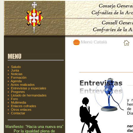
Saludo
Junta
Noticias
Formación
Agenda
Actos realizados
Entrevistas y especiales
Pregones
En 
Listado de hermandades
Foro
y m
Multimedia
her
Enlaces cofrades
de 
Otros enlaces
Día
Contactar
ne
Manifiesto: “Hacia una nueva era”
dad
Por la igualdad plena de