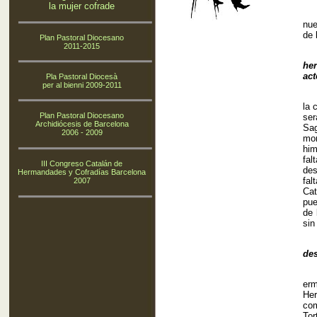
la mujer cofrade
Con
nue
de 
Plan Pastoral Diocesano
2011-2015
El 
her
act
Pla Pastoral Diocesà
per al bienni 2009-2011
Efe
la 
Plan Pastoral Diocesano
ser
Archidiócesis de Barcelona
Sag
2006 - 2009
mon
him
fal
III Congreso Catalán de
des
Hermandades y Cofradías Barcelona
fal
2007
Cat
pue
de 
sin
Lu
des
Nos
erm
Her
com
Tor