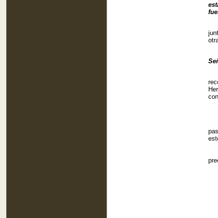
est
fue
Nue
jun
otr
¿C
Señ
Co
re
Her
con
¿Ti
Mi
pas
est
Dé
pre