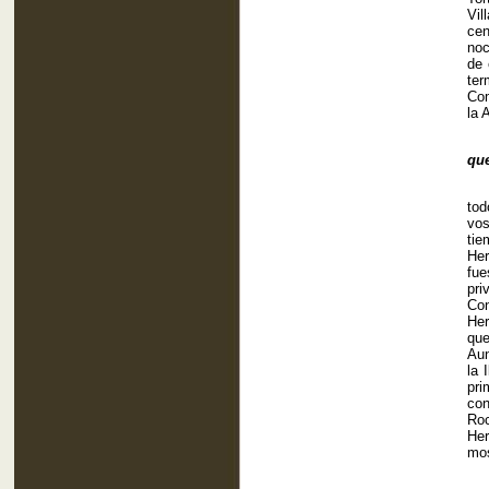
Vil
cen
noc
de 
te
Com
la 
¿T
que
Seg
tod
vos
tie
Her
fue
pri
Con
Her
que
Aun
la 
pri
con
Roc
Her
mos
El 