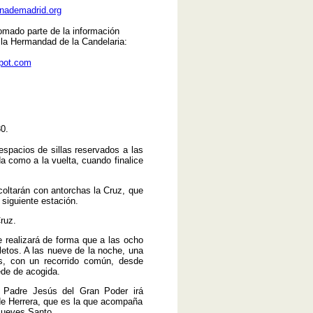
nademadrid.org
do parte de la información
 la Hermandad de la Candelaria:
spot.com
0.
spacios de sillas reservados a las
da como a la vuelta, cuando finalice
ltarán con antorchas la Cruz, que
 siguiente estación.
ruz.
 realizará de forma que a las ocho
etos. A las nueve de la noche, una
os, con un recorrido común, desde
ede de acogida.
 Padre Jesús del Gran Poder irá
de Herrera, que es la que acompaña
Jueves Santo.