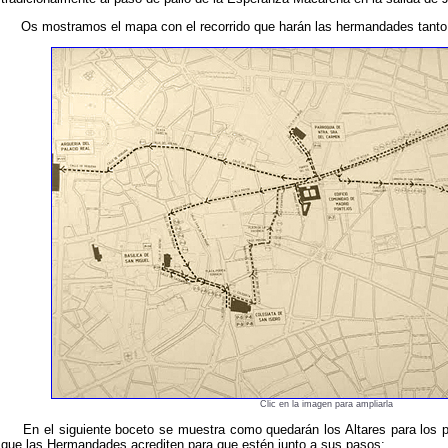
Os mostramos el mapa con el recorrido que harán las hermandades tanto 
Clic en la imagen para ampliarla
En el siguiente boceto se muestra como quedarán los Altares para los p
que las Hermandades acrediten para que estén junto a sus pasos: