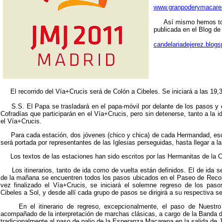
www.granpoderymacare
Así mismo hemos toma
publicada en el Blog de
candelariadejerez.blog
El recorrido del Vía+Crucis será de Colón a Cibeles. Se iniciará a las 19,3
S.S. El Papa se trasladará en el papa-móvil por delante de los pasos y e
Cofradías que participarán en el Vía+Crucis, pero sin detenerse, tanto a la i
el Vía+Crucis.
Para cada estación, dos jóvenes (chico y chica) de cada Hermandad, esco
será portada por representantes de las Iglesias perseguidas, hasta llegar a la
Los textos de las estaciones han sido escritos por las Hermanitas de la C
Los itinerarios, tanto de ida como de vuelta están definidos. El de ida se
de la mañana se encuentren todos los pasos ubicados en el Paseo de Recol
vez finalizado el Vía+Crucis, se iniciará el solemne regreso de los pas
Cibeles a Sol, y desde allí cada grupo de pasos se dirigirá a su respectiva s
En el itinerario de regreso, excepcionalmente, el paso de Nuestro
acompañado de la interpretación de marchas clásicas, a cargo de la Banda 
tradicionalmente al paso de palio de la Esperanza Macarena en la salida de 