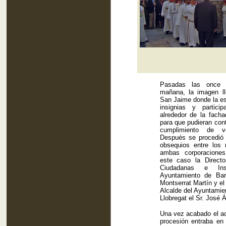
Pasadas las once 
mañana, la imagen l
San Jaime donde la es
insignias y participa
alrededor de la facha
para que pudieran cont
cumplimiento de v
Después se procedió 
obsequios entre los 
ambas corporaciones
este caso la Direct
Ciudadanas e Inst
Ayuntamiento de Bar
Montserrat Martín y el
Alcalde del Ayuntamie
Llobregat el Sr. José 
Una vez acabado el act
procesión entraba en 