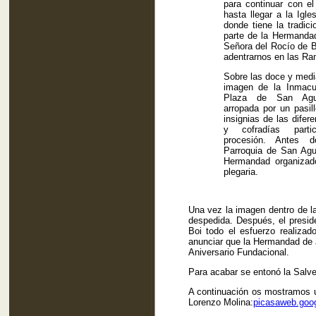
para continuar con el 
hasta llegar a la Igl
donde tiene la tradici
parte de la Hermandad
Señora del Rocío de B
adentrarnos en las Ra
Sobre las doce y medi
imagen de la Inmacu
Plaza de San Agu
arropada por un pasil
insignias de las dife
y cofradías parti
procesión. Antes 
Parroquia de San Agus
Hermandad organizad
plegaria.
Una vez la imagen dentro de l
despedida. Después, el presi
Boi todo el esfuerzo realizad
anunciar que la Hermandad de 
Aniversario Fundacional.
Para acabar se entonó la Salv
A continuación os mostramos un
Lorenzo Molina:
picasaweb.goog