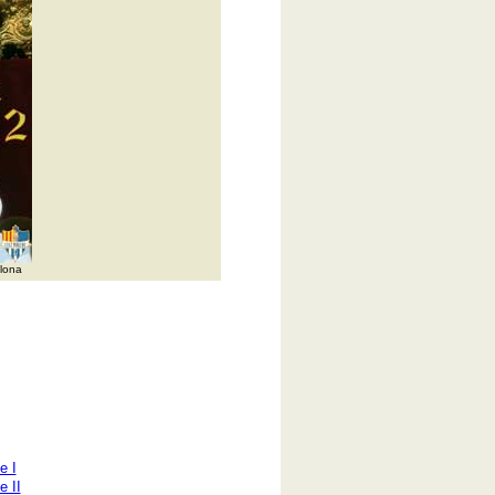
lona
e I
e II