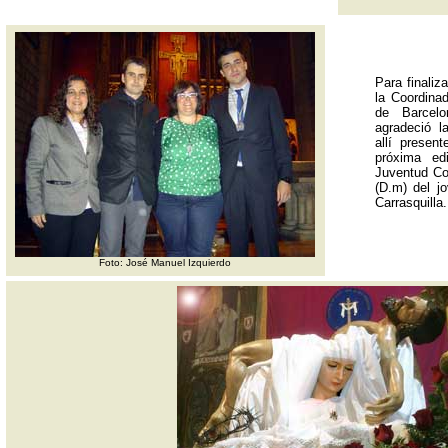
Para finaliz
la Coordina
de Barcelo
agradeció l
allí presen
próxima ed
Juventud Co
(D.m) del j
Carrasquilla.
Foto: José Manuel Izquierdo