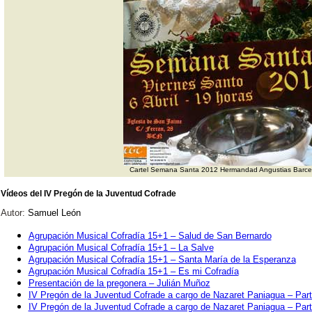
Cartel Semana Santa 2012 Hermandad Angustias Barce
Vídeos del IV Pregón de la Juventud Cofrade
Autor:
Samuel León
Agrupación Musical Cofradía 15+1 – Salud de San Bernardo
Agrupación Musical Cofradía 15+1 – La Salve
Agrupación Musical Cofradía 15+1 – Santa María de la Esperanza
Agrupación Musical Cofradía 15+1 – Es mi Cofradía
Presentación de la pregonera – Julián Muñoz
IV Pregón de la Juventud Cofrade a cargo de Nazaret Paniagua – Part
IV Pregón de la Juventud Cofrade a cargo de Nazaret Paniagua – Part