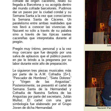
cofrade de origen cacereño, relató su
llegada a Barcelona y su acogida dentro
del mundo cofrade barcelonés. Pudimos
dar un paseo por la ciudad condal y su
Semana Santa a la vez que conocíamos
la Semana Santa de Cáceres. Un
paralelismo entre ambas realidades que
nos llevó a conocer las vivencias de
Nazaret no sólo a través de su palabra
sino a través de las típicas saetas
cacereñas que interpretaba durante el
pregón.
Jul
Pregón muy íntimo, personal y a la vez
muy cercano que fue despido por una
salva de aplausos que el público puesto
en pie le brindo a la pregonera por su
labor durante este año de preparación.
Le siguieron tres piezas musicales más
por parte de la A.M. Cofradía 15+1.
“Pescador de Hombres”, “Siete Dolores”
y “Virgen de las Angustias”.
Posteriormente, se presentó el cartel de
Semana Santa de la Hermandad y
Cofradía de Nuestra Señora de las
Angustias por parte del secretario, Julián
Muñoz. El cartel con una gran
simbología fue elaborado por el Grupo
Joven de dicha
Hermandad.
Nazaret Pa