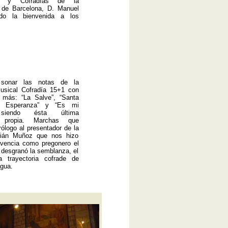
s y Cofradías de la
s de Barcelona, D. Manuel
do la bienvenida a los
 sonar las notas de la
usical Cofradía 15+1 con
 más: “La Salve”, “Santa
a Esperanza” y “Es mi
 siendo ésta última
n propia. Marchas que
rólogo al presentador de la
lián Muñoz que nos hizo
ivencia como pregonero el
y desgranó la semblanza, el
a trayectoria cofrade de
gua.