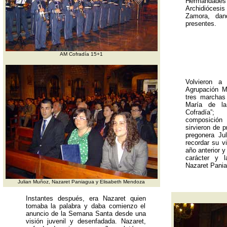
Hermandade
Archidiócesi
Zamora, dan
presentes.
AM Cofradía 15+1
Volvieron a
Agrupación M
tres marchas
María de l
Cofradía”;
composició
sirvieron de p
pregonera Ju
recordar su v
año anterior 
carácter y l
Nazaret Pania
Julian Muñoz, Nazaret Paniagua y Elisabeth Mendoza
Instantes después, era Nazaret quien
tomaba la palabra y daba comienzo el
anuncio de la Semana Santa desde una
visión juvenil y desenfadada. Nazaret,