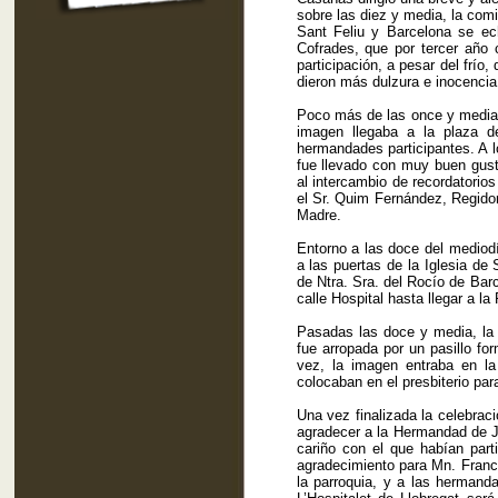
sobre las diez y media, la com
Sant Feliu y Barcelona se ec
Cofrades, que por tercer año 
participación, a pesar del frío
dieron más dulzura e inocencia 
Poco más de las once y media 
imagen llegaba a la plaza d
hermandades participantes. A l
fue llevado con muy buen gust
al intercambio de recordatorio
el Sr. Quim Fernández, Regidor
Madre.
Entorno a las doce del mediodí
a las puertas de la Iglesia de
de Ntra. Sra. del Rocío de Bar
calle Hospital hasta llegar a l
Pasadas las doce y media, la
fue arropada por un pasillo fo
vez, la imagen entraba en la
colocaban en el presbiterio pa
Una vez finalizada la celebrac
agradecer a la Hermandad de J
cariño con el que habían par
agradecimiento para Mn. Franc
la parroquia, y a las hermand