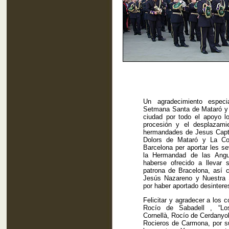
Un agradecimiento espec
Setmana Santa de Mataró y 
ciudad por todo el apoyo lo
procesión y el desplazami
hermandades de Jesus Capti
Dolors de Mataró y La Co
Barcelona per aportar les s
la Hermandad de las Angu
haberse ofrecido a llevar
patrona de Bracelona, así
Jesús Nazareno y Nuestra 
por haber aportado desinter
Felicitar y agradecer a los
Rocío de Sabadell , “Lo
Cornellà, Rocío de Cerdanyo
Rocieros de Carmona, por s