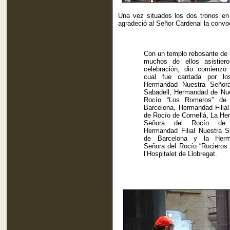
Una vez situados los dos tronos en 
agradeció al Señor Cardenal la convo
Con un templo rebosante de
muchos de ellos asistier
celebración, dio comienzo 
cual fue cantada por l
Hermandad Nuestra Señor
Sabadell, Hermandad de Nue
Rocío “Los Romeros” de
Barcelona, Hermandad Filia
de Rocío de Cornellà, La H
Señora del Rocío de 
Hermandad Filial Nuestra S
de Barcelona y la Herm
Señora del Rocío “Rocieros
l’Hospitalet de Llobregat.