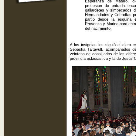
Esperanza de Mataró, d
procesión de entrada enc
gallardetes y simpecados d
Hermandades y Cofradías pr
partió desde la esquina e
Provenza y Marina para entra
del nacimiento.
A las insignias les siguió el clero
Sebastià Taltavull, acompañados 
veintena de consiliarios de las dife
provincia eclasiástica y la de Jesús