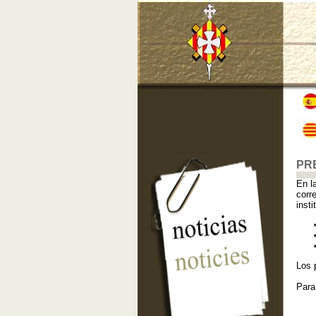
PR
En l
corr
insti
Los 
Para